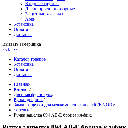
Входные группы
Двери противопожарные
Защитные козырьки
Арки
Установка
Оплата
Доставка
Вызвать замерщика
lock-nsk
Каталог товаров
Установка
Оплата
Доставка
Главная
/
Каталог
/
Дверная фурнитура
/
Ручки дверные
/
Замки защелки для межкомнатных дверей (KNOB)
/
фалевые
/
Ручка защелка 894 AB-E бронза кл/фик.
Ручка защелка 894 AB-E бронза кл/фик.