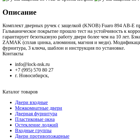
Описание
Комплект дверных ручек с защелкой (KNOB) Fuaro 894 AB-E пр
Гальваническое покрытие прошло тест на устойчивость к корроз
гарантирует безотказную работу двери более чем на 10 лет. Бэ
ZAMAK (сплав цинка, алюминия, магния и меди). Модификация:
фурнитура, 3 ключа, шаблон и инструкция по установке.
Контакты
info@lock-nsk.ru
+7 (995) 570 80 27
г. Новосибирск,
Каталог товаров
Двери входные
Межкомнатные двери
Дверная фурнитура
Пластиковые окна
Остекление лоджий
Входные группы
Двери противопожарные