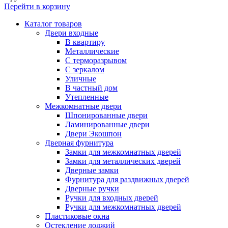
Перейти в корзину
Каталог товаров
Двери входные
В квартиру
Металлические
С терморазрывом
С зеркалом
Уличные
В частный дом
Утепленные
Межкомнатные двери
Шпонированные двери
Ламинированные двери
Двери Экошпон
Дверная фурнитура
Замки для межкомнатных дверей
Замки для металлических дверей
Дверные замки
Фурнитура для раздвижных дверей
Дверные ручки
Ручки для входных дверей
Ручки для межкомнатных дверей
Пластиковые окна
Остекление лоджий