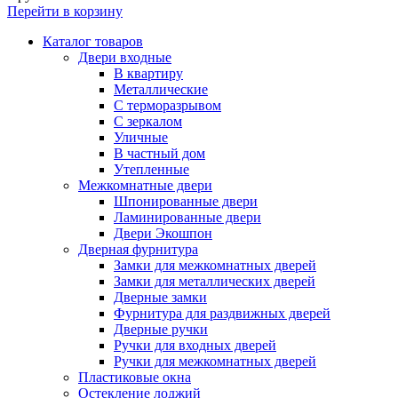
Перейти в корзину
Каталог товаров
Двери входные
В квартиру
Металлические
С терморазрывом
С зеркалом
Уличные
В частный дом
Утепленные
Межкомнатные двери
Шпонированные двери
Ламинированные двери
Двери Экошпон
Дверная фурнитура
Замки для межкомнатных дверей
Замки для металлических дверей
Дверные замки
Фурнитура для раздвижных дверей
Дверные ручки
Ручки для входных дверей
Ручки для межкомнатных дверей
Пластиковые окна
Остекление лоджий